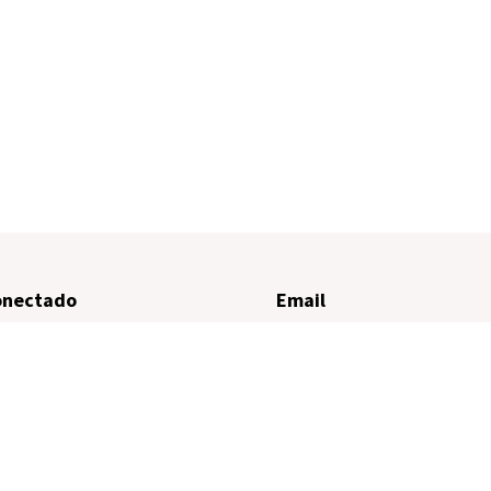
onectado
Email
cesgar@cesgar.com.ar
ados