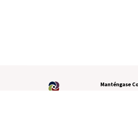
Manténgase C
©
2026
CESGAR | Todos los Derechos Reserv