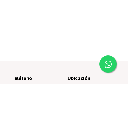
Teléfono
Ubicación
(0341) 485-5599
Paraguay 1812, Rosario
(0341) 485-9977