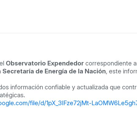
del
Observatorio Expendedor
correspondiente al
a
Secretaría de Energía de la Nación
, este info
ados información confiable y actualizada que con
atégicas.
.google.com/file/d/1pX_3IFze72jMt-LaOMW6Le5g